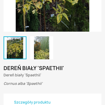
DEREŃ BIAŁY 'SPAETHII'
Dereń biały 'Spaethii'
Cornus alba 'Spaethii'
Szczegóły produktu