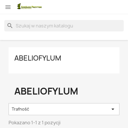

search
ABELIOFYLUM
ABELIOFYLUM

Trafność
Pokazano 1-1 z 1 pozycji